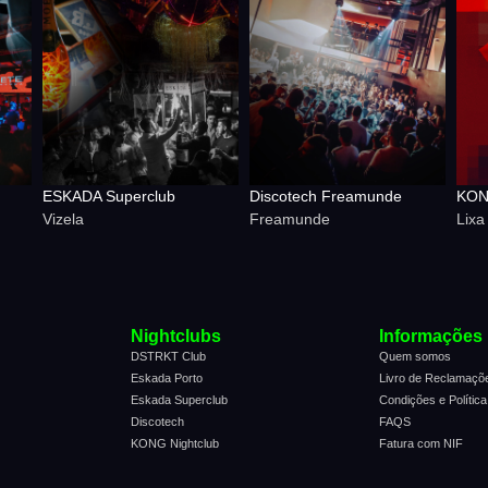
KON
ESKADA Superclub
Discotech Freamunde
Lixa
Vizela
Freamunde
Nightclubs
Informações
DSTRKT Club
Quem somos
Eskada Porto
Livro de Reclamaçõ
Eskada Superclub
Condições e Política
Discotech
FAQS
KONG Nightclub
Fatura com NIF